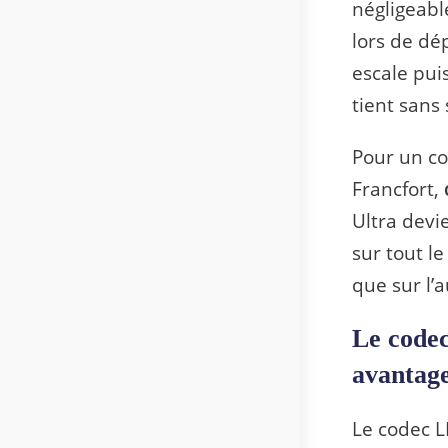
négligeabl
lors de dé
escale pui
tient sans 
Pour un co
Francfort,
Ultra devi
sur tout l
que sur l’
Le code
avantage
Le codec 