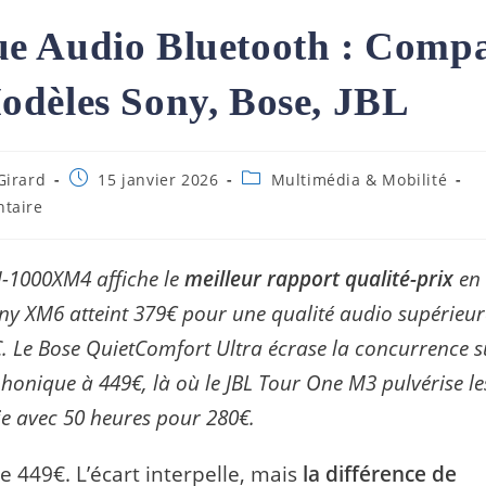
e Audio Bluetooth : Compa
odèles Sony, Bose, JBL
ce
Publication
Post
Girard
15 janvier 2026
Multimédia & Mobilité
publiée :
category:
s
taire
-1000XM4 affiche le
meilleur rapport qualité-prix
en 
ny XM6 atteint 379€ pour une qualité audio supérieure
. Le Bose QuietComfort Ultra écrase la concurrence s
 phonique à 449€, là où le JBL Tour One M3 pulvérise l
e avec 50 heures pour 280€.
e 449€. L’écart interpelle, mais
la différence de