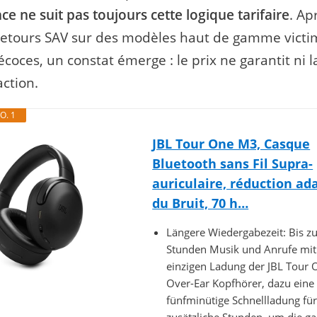
e ne suit pas toujours cette logique tarifaire
. Ap
retours SAV sur des modèles haut de gamme victi
oces, un constat émerge : le prix ne garantit ni la 
action.
O. 1
JBL Tour One M3, Casque
Bluetooth sans Fil Supra-
auriculaire, réduction ad
du Bruit, 70 h…
Längere Wiedergabezeit: Bis z
Stunden Musik und Anrufe mit
einzigen Ladung der JBL Tour
Over-Ear Kopfhörer, dazu eine
fünfminütige Schnellladung für