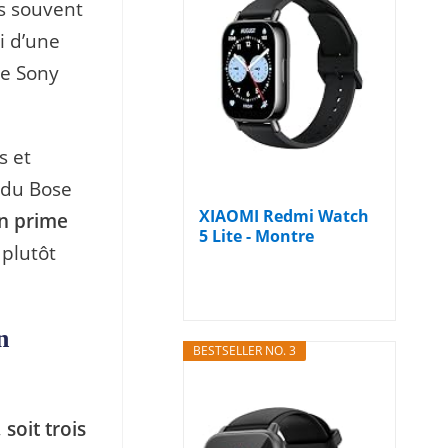
us souvent
i d’une
le Sony
s et
x du Bose
XIAOMI Redmi Watch
on prime
5 Lite - Montre
 plutôt
Connectée,...
n
BESTSELLER NO. 3
,
soit trois