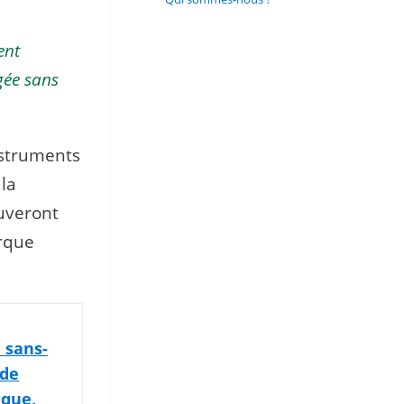
ent
gée sans
instruments
 la
uveront
arque
 sans-
 de
ique,