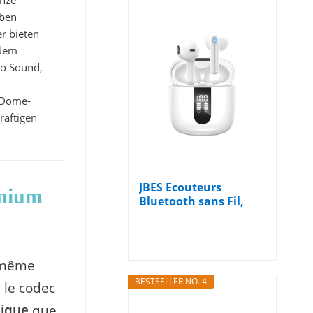
anze
iben
er bieten
 dem
ro Sound,
-Dome-
räftigen
JBES Ecouteurs
emium
Bluetooth sans Fil,
Écouteurs sans...
a même
BESTSELLER NO. 4
 le codec
nique
que