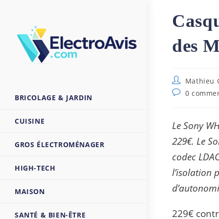
Skip
Casqu
to
content
des M
Auteur/autri
Mathieu 
de
Commentaire
0 commen
BRICOLAGE & JARDIN
la
de
publication :
la
publication :
CUISINE
Le Sony WH
229€. Le So
GROS ÉLECTROMÉNAGER
codec LDAC
HIGH-TECH
l’isolation
d’autonomi
MAISON
229€ contr
SANTÉ & BIEN-ÊTRE