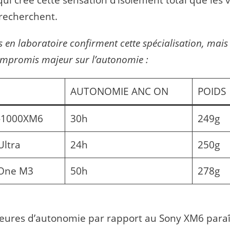
qui crée cette sensation d’isolement total que les
recherchent.
 en laboratoire confirment cette spécialisation, mais
ompromis majeur sur l’autonomie :
AUTONOMIE ANC ON
POIDS
-1000XM6
30h
249g
Ultra
24h
250g
 One M3
50h
278g
eures d’autonomie par rapport au Sony XM6 paraî