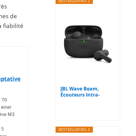
BESTSELLER NO. 2
rès
mes de
fiabilité
aptative
JBL Wave Beam,
Écouteurs Intra-
u 70
Auriculaires sans...
 einer
 One M3
 5
BESTSELLER NO. 3