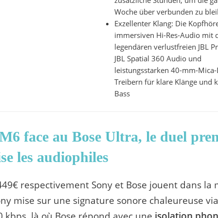
zusätzliche Stunden, um die g
Woche über verbunden zu ble
Exzellenter Klang: Die Kopfhör
immersiven Hi-Res-Audio mit
legendären verlustfreien JBL P
JBL Spatial 360 Audio und
leistungsstarken 40-mm-Mica
Treibern für klare Klänge und k
Bass
M6 face au Bose Ultra, le duel pr
ise les audiophiles
 449€ respectivement Sony et Bose jouent dans l
ony mise sur une signature sonore chaleureuse via
0 kbps, là où Bose répond avec une
isolation pho