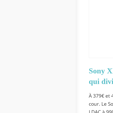
Sony X
qui div
À 379€ et
cour. Le S
LDAC à 99