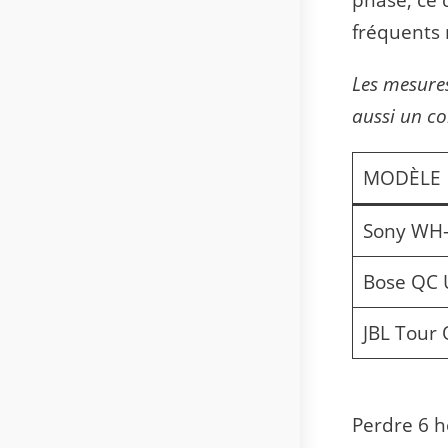
phase, ce 
fréquents 
Les mesures
aussi un c
MODÈLE
Sony WH
Bose QC 
JBL Tour
Perdre 6 h