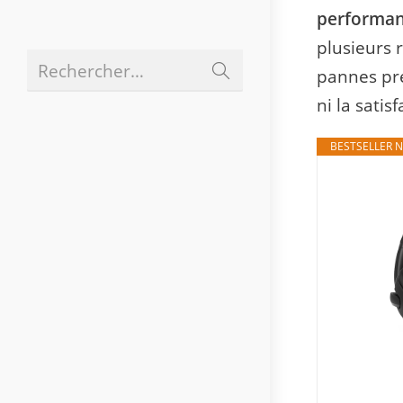
performanc
plusieurs 
Envoyer
Rechercher…
pannes préc
la
recherche
ni la satisf
BESTSELLER N