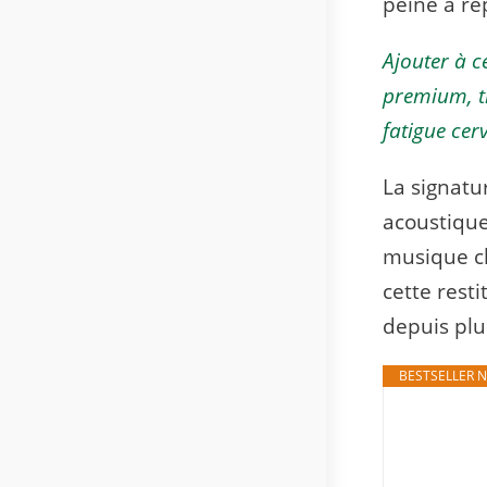
peine à r
Ajouter à c
premium, t
fatigue cerv
La signatu
acoustiques
musique cl
cette rest
depuis plu
BESTSELLER N