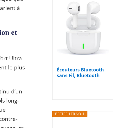
arlent à
ion et
ort Ultra
ent le plus
Écouteurs Bluetooth
sans Fil, Bluetooth
5.3...
tinu d’un
ls long-
que
BESTSELLER NO. 1
contre-