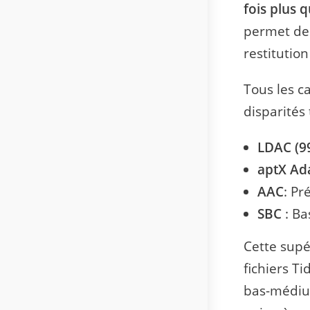
fois plus 
permet de 
restitutio
Tous les c
disparités
LDAC (9
aptX Ad
AAC
: Pr
SBC
: Ba
Cette supé
fichiers T
bas-médium