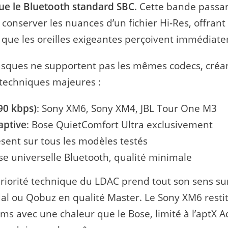
que le Bluetooth standard SBC
. Cette bande passa
conserver les nuances d’un fichier Hi-Res, offrant
n que les oreilles exigeantes perçoivent immédiat
asques ne supportent pas les mêmes codecs, créa
 techniques majeures :
90 kbps)
: Sony XM6, Sony XM4, JBL Tour One M3
aptive
: Bose QuietComfort Ultra exclusivement
ésent sur tous les modèles testés
se universelle Bluetooth, qualité minimale
riorité technique du LDAC prend tout son sens su
idal ou Qobuz en qualité Master. Le Sony XM6 resti
s avec une chaleur que le Bose, limité à l’aptX A