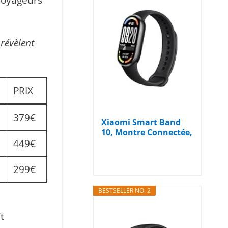
 voyageurs
 révèlent
PRIX
379€
Xiaomi Smart Band
10, Montre Connectée,
449€
Boîtier...
299€
BESTSELLER NO. 2
t