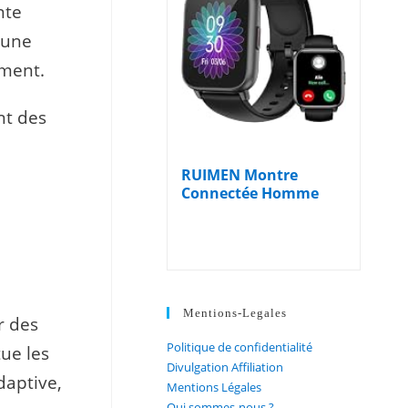
nte
 une
ement.
nt des
RUIMEN Montre
Connectée Homme
Femme avec Appel...
Mentions-Legales
r des
Politique de confidentialité
tue les
Divulgation Affiliation
daptive,
Mentions Légales
Qui sommes-nous ?