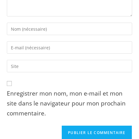
Enter
your
name
Enter
or
your
username
email
to
Saisir
address
comment
l’URL
to
de
comment
votre
site
Enregistrer mon nom, mon e-mail et mon
(facultatif)
site dans le navigateur pour mon prochain
commentaire.