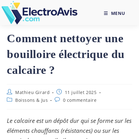
Skip
to
MENU
content
Comment nettoyer une
bouilloire électrique du
calcaire ?
Auteur/autrice
Publication
Mathieu Girard
11 juillet 2025
de
publiée :
Post
Commentaires
Boissons & Jus
0 commentaire
la
category:
de
publication :
la
publication :
Le calcaire est un dépôt dur qui se forme sur les
éléments chauffants (résistances) ou sur les