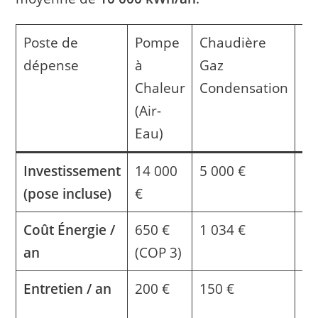
Poste de
Pompe
Chaudière
Po
dépense
à
Gaz
Gr
Chaleur
Condensation
(C
(Air-
Eau)
Investissement
14 000
5 000 €
6 
(pose incluse)
€
Coût Énergie /
650 €
1 034 €
80
an
(COP 3)
Entretien / an
200 €
150 €
18
(r