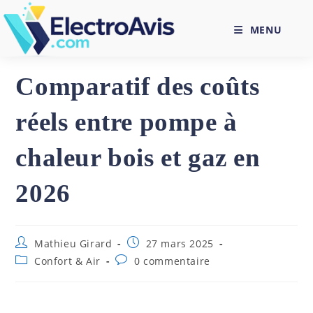
Skip
to
MENU
content
Comparatif des coûts
réels entre pompe à
chaleur bois et gaz en
2026
Auteur/autrice
Publication
Mathieu Girard
27 mars 2025
de
publiée :
Post
Commentaires
Confort & Air
0 commentaire
la
category:
de
publication :
la
publication :