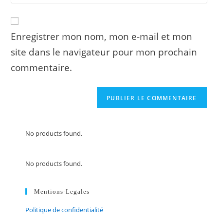
l’URL
to
de
comment
votre
site
Enregistrer mon nom, mon e-mail et mon
(facultatif)
site dans le navigateur pour mon prochain
commentaire.
No products found.
No products found.
Mentions-Legales
Politique de confidentialité