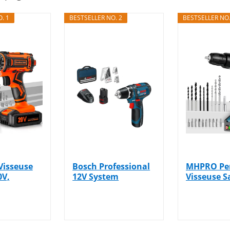
. 1
BESTSELLER NO. 2
BESTSELLER NO.
Visseuse
Bosch Professional
MHPRO Pe
0V,
12V System
Visseuse Sa
…
perceuse-visseuse…
21V, Visse