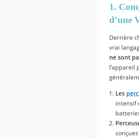
1. Comp
d’une V
Derrière c
vrai langa
ne sont pa
l’appareil
généraleme
Les
perc
intensif
batterie
Perceus
conçues 