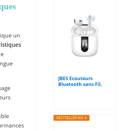
iques
nique un
istiques
ue
tingue
JBES Ecouteurs
Bluetooth sans Fil,
sage
Écouteurs sans...
eurs
able
BESTSELLER NO. 4
formances