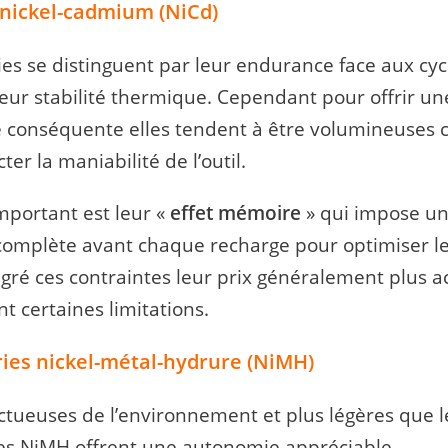
 nickel-cadmium (NiCd)
ies se distinguent par leur endurance face aux cyc
leur stabilité thermique. Cependant pour offrir un
conséquente elles tendent à être volumineuses c
er la maniabilité de l’outil.
mportant est leur «
effet mémoire
» qui impose u
complète avant chaque recharge pour optimiser l
lgré ces contraintes leur prix généralement plus a
 certaines limitations.
ries nickel-métal-hydrure (NiMH)
ctueuses de l’environnement et plus légères que l
ies NiMH offrent une autonomie appréciable.