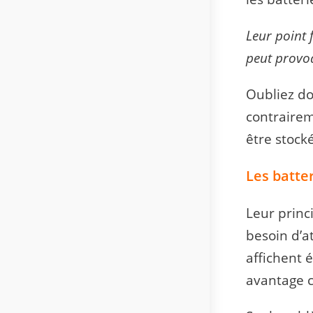
Leur point 
peut provo
Oubliez do
contrairem
être stock
Les batter
Leur princi
besoin d’a
affichent 
avantage c