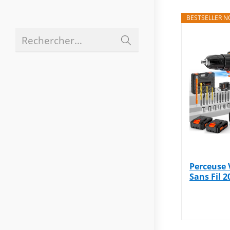
BESTSELLER NO
Envoyer
Rechercher…
la
recherche
Perceuse 
Sans Fil 2
Visseuse