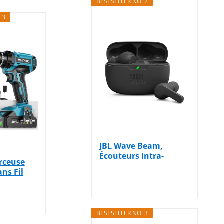
BESTSELLER NO. 2
 3
JBL Wave Beam,
Écouteurs Intra-
rceuse
Auriculaires sans...
ns Fil
use…
BESTSELLER NO. 3