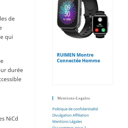
les de
e
e qui
RUIMEN Montre
ne
Connectée Homme
Femme avec Appel...
eur durée
ccessible
Mentions-Legales
Politique de confidentialité
Divulgation Affiliation
es NiCd
Mentions Légales
Qui sommes-nous ?