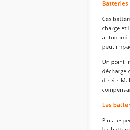
Batteries
Ces batter
charge et 
autonomie 
peut impact
Un point i
décharge 
de vie. Ma
compensant
Les batte
Plus respe
les batter