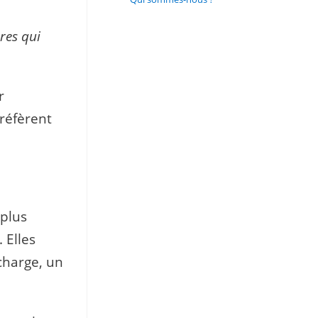
res qui
r
préfèrent
 plus
 Elles
écharge, un