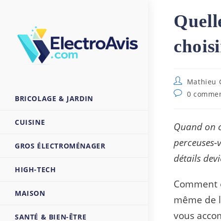
Skip
Quelle
to
content
choisi
Auteur/autri
Mathieu 
de
Commentaire
0 commen
BRICOLAGE & JARDIN
la
de
publication :
la
publication :
CUISINE
Quand on co
perceuses-v
GROS ÉLECTROMÉNAGER
détails dev
HIGH-TECH
Comment êt
MAISON
même de l’
vous accom
SANTÉ & BIEN-ÊTRE