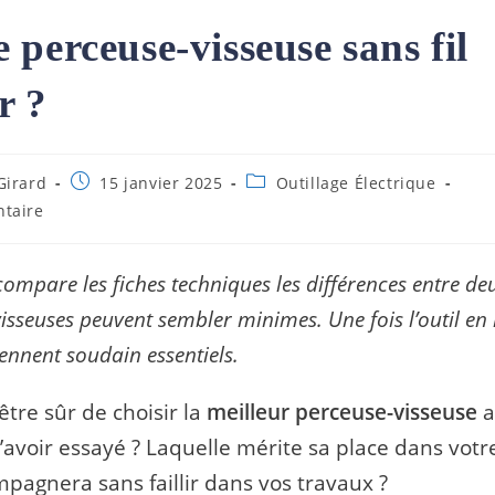
 perceuse-visseuse sans fil
r ?
ce
Publication
Post
Girard
15 janvier 2025
Outillage Électrique
publiée :
category:
s
taire
mpare les fiches techniques les différences entre de
isseuses peuvent sembler minimes. Une fois l’outil en
iennent soudain essentiels.
re sûr de choisir la
meilleur perceuse-visseuse
a
avoir essayé ? Laquelle mérite sa place dans votre
pagnera sans faillir dans vos travaux ?