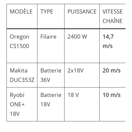
MODÈLE
TYPE
PUISSANCE
VITESSE
V
CHAÎNE
T
Oregon
Filaire
2400 W
14,7
CS1500
m/s
f
b
Makita
Batterie
2x18V
20 m/s
P
DUC353Z
36V
s
Ryobi
Batterie
18 V
10 m/s
P
ONE+
18V
b
18V