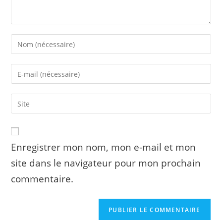
Enter
your
name
Enter
or
your
username
email
to
Saisir
address
comment
l’URL
to
de
comment
votre
site
Enregistrer mon nom, mon e-mail et mon
(facultatif)
site dans le navigateur pour mon prochain
commentaire.