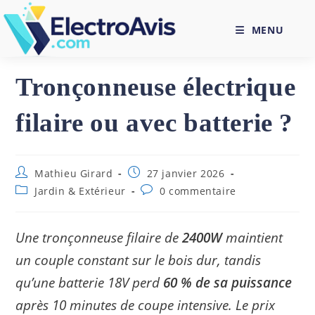
Skip
to
MENU
content
Tronçonneuse électrique
filaire ou avec batterie ?
Auteur/autrice
Publication
Mathieu Girard
27 janvier 2026
de
publiée :
Post
Commentaires
Jardin & Extérieur
0 commentaire
la
category:
de
publication :
la
publication :
Une tronçonneuse filaire de
2400W
maintient
un couple constant sur le bois dur, tandis
qu’une batterie 18V perd
60 % de sa puissance
après 10 minutes de coupe intensive. Le prix